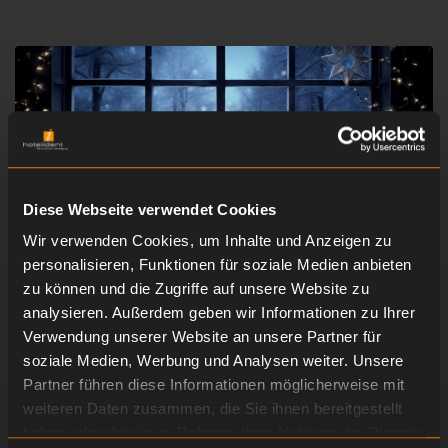
Diese Webseite verwendet Cookies
Wir verwenden Cookies, um Inhalte und Anzeigen zu
personalisieren, Funktionen für soziale Medien anbieten
zu können und die Zugriffe auf unsere Website zu
analysieren. Außerdem geben wir Informationen zu Ihrer
Macht es Euch gemütlich
Verwendung unserer Website an unsere Partner für
soziale Medien, Werbung und Analysen weiter. Unsere
Partner führen diese Informationen möglicherweise mit
weiteren Daten zusammen, die Sie ihnen bereitgestellt
Aber zurück zum Interieur: Im Winter sollten tiefe
haben oder die sie im Rahmen Ihrer Nutzung der Dienste