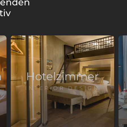
lgenden
tiv
n
Hotelzimmer
INTERIOR DESIGN