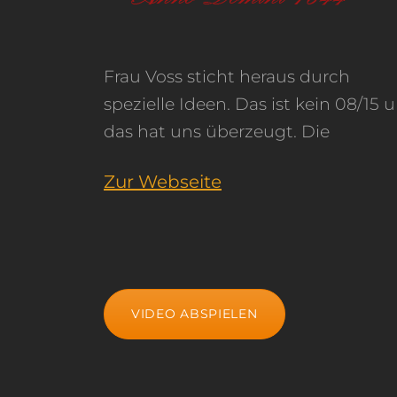
Frau Voss sticht heraus durch
Mitarbeiter haben, egal was war,
und wir würden jederzeit wieder mit
spezielle Ideen. Das ist kein 08/15 
immer direkt zurückgerufen und s
Frau Voss und ihrem Te
das hat uns überzeugt. Die
gekümmert. Alles hat super geklappt
Zur Webseite
VIDEO ABSPIELEN