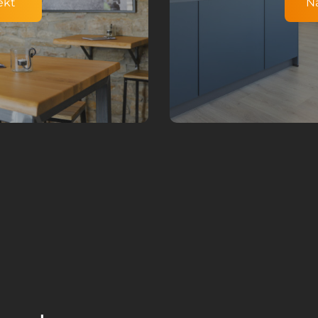
ekt
N