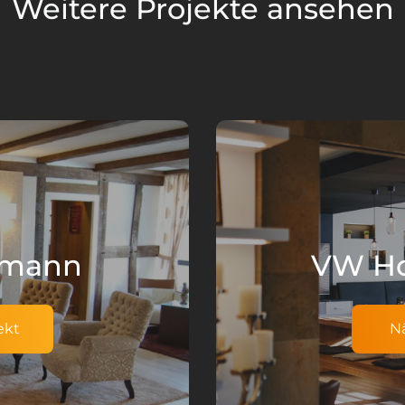
Weitere Projekte ansehen
emann
VW Ho
ekt
N