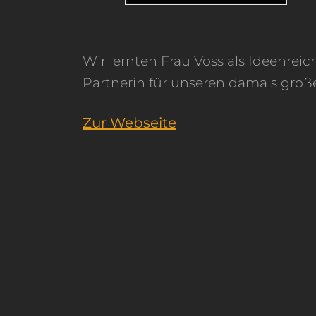
Wir lernten Frau Voss als Ideenreic
Hotelumbau (2018) kennen u
Partnerin für unseren damals groß
schätzen. Absolut zuverlässig u
Zur Webseite